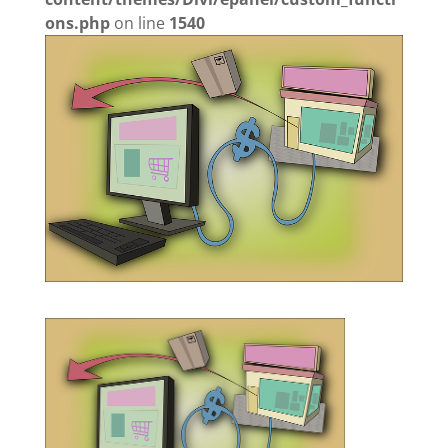
ons.php
on line
1540