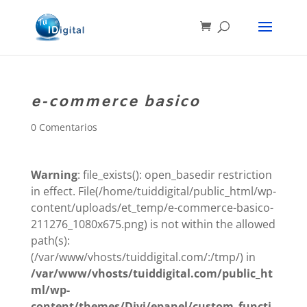
e-commerce basico
0 Comentarios
Warning
: file_exists(): open_basedir restriction
in effect. File(/home/tuiddigital/public_html/wp-
content/uploads/et_temp/e-commerce-basico-
211276_1080x675.png) is not within the allowed
path(s):
(/var/www/vhosts/tuiddigital.com/:/tmp/) in
/var/www/vhosts/tuiddigital.com/public_ht
ml/wp-
content/themes/Divi/epanel/custom_functi