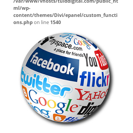
/var/www/vhosts/tuiddigital.com/public_ht
ml/wp-
content/themes/Divi/epanel/custom_functi
ons.php
on line
1540