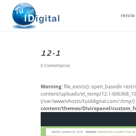
Inicio
12-1
0 Comentarios
Warning
: file_exists(): open_basedir rest
content/uploads/et_temp/12.1-606368_1080
(/var/www/vhosts/tuiddigital.com/:/tmp/)
content/themes/Divi/epanel/custom_f