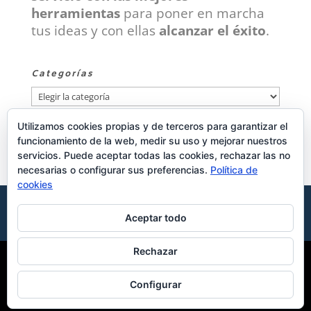
herramientas
para poner en marcha
tus ideas y con ellas
alcanzar el éxito
.
Categorías
Categorías
Utilizamos cookies propias y de terceros para garantizar el
Publicidad
funcionamiento de la web, medir su uso y mejorar nuestros
servicios. Puede aceptar todas las cookies, rechazar las no
necesarias o configurar sus preferencias.
Política de
cookies
Aviso de cookies
Política de privacidad
Aceptar todo
Aviso legal
Rechazar
Copyright © 2015 - 2019 Tu ID digital. Todos los derechos
Configurar
reservados.